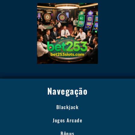
Navegação
Blackjack
Jogos Arcade
Bônus