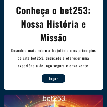
Conheça o bet253:
Nossa História e
Missão
Descubra mais sobre a trajetória e os princípios
do site bet253, dedicado a oferecer uma
experiência de jogo segura e envolvente.
Jogar