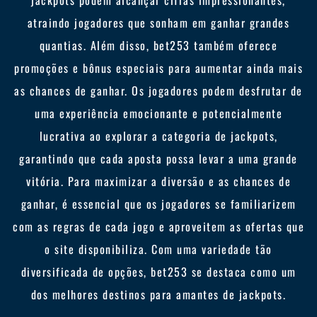
jackpots podem alcançar cifras impressionantes,
atraindo jogadores que sonham em ganhar grandes
quantias. Além disso, bet253 também oferece
promoções e bônus especiais para aumentar ainda mais
as chances de ganhar. Os jogadores podem desfrutar de
uma experiência emocionante e potencialmente
lucrativa ao explorar a categoria de jackpots,
garantindo que cada aposta possa levar a uma grande
vitória. Para maximizar a diversão e as chances de
ganhar, é essencial que os jogadores se familiarizem
com as regras de cada jogo e aproveitem as ofertas que
o site disponibiliza. Com uma variedade tão
diversificada de opções, bet253 se destaca como um
dos melhores destinos para amantes de jackpots.