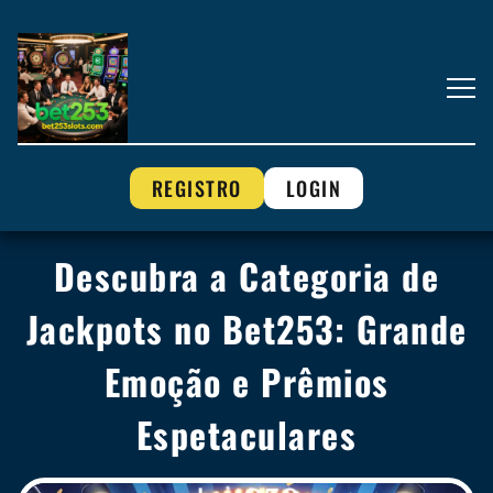
REGISTRO
LOGIN
Descubra a Categoria de
Jackpots no Bet253: Grande
Emoção e Prêmios
Espetaculares