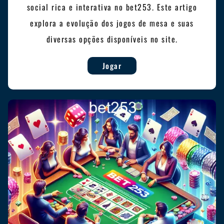
social rica e interativa no bet253. Este artigo
explora a evolução dos jogos de mesa e suas
diversas opções disponíveis no site.
Jogar