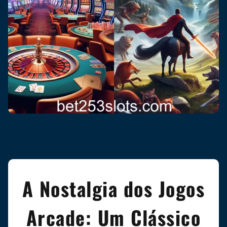
A Nostalgia dos Jogos
Arcade: Um Clássico