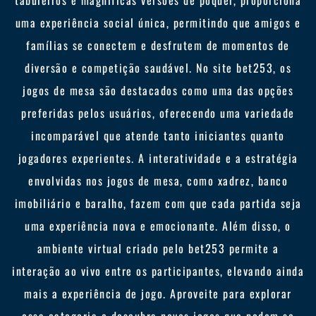
tabuleiros e magníficas versões de pôquer, proporciona
uma experiência social única, permitindo que amigos e
famílias se conectem e desfrutem de momentos de
diversão e competição saudável. No site bet253, os
jogos de mesa são destacados como uma das opções
preferidas pelos usuários, oferecendo uma variedade
incomparável que atende tanto iniciantes quanto
jogadores experientes. A interatividade e a estratégia
envolvidas nos jogos de mesa, como xadrez, banco
imobiliário e baralho, fazem com que cada partida seja
uma experiência nova e emocionante. Além disso, o
ambiente virtual criado pelo bet253 permite a
interação ao vivo entre os participantes, elevando ainda
mais a experiência de jogo. Aproveite para explorar